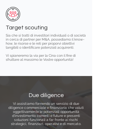
Target scouting
Sia che si tratti di investitori individuali o di società
in cerca di partner per M&A, possediamo il know-
how, le risorse e le reti per proporvi obiettivi
tangibili o identificare potenziali acquirenti.
Vi spianeremo la via per la Cina con il fine di
sfruttare al massimo le Vostre opportunità!
Due diligence
Vi assistiamo fornendo un servizio di due
diligence commerciale e finanziaria che valuti
oggettivamente le potenziali opportunità
d’investimento correnti e future e presenti
soluzioni funzionali a far fronte ai rischi
strategici, finanziari, operativi e di mercato.