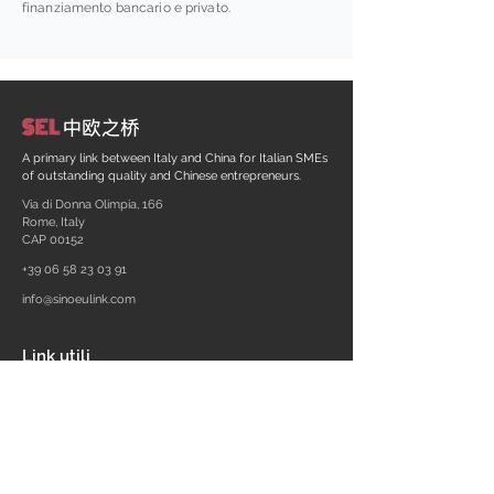
finanziamento bancario e privato.
A primary link between Italy and China for Italian SMEs
of outstanding quality and Chinese entrepreneurs.
Via di Donna Olimpia, 166
Rome, Italy
CAP 00152
+39 06 58 23 03 91
info@sinoeulink.com
Link utili
C.F. - P. Iva:
13567351005
REA RM
1457122
Privacy e Condizioni d'uso
Cookie Policy